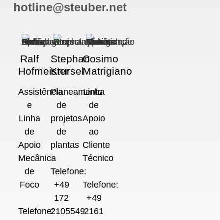
hotline@steuber.net
Ralf
Stephan
Cosimo
Hofmeister
Krursel
Matrigiano
Assistência
Planeamento
Linha
e
de
de
Linha
projetos
Apoio
de
de
ao
Apoio
plantas
Cliente
Mecânica
Técnico
de
Telefone:
Foco
+49
Telefone:
172
+49
Telefone:
2105549
2161