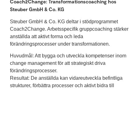
Coach2Change: Transformationscoaching hos
Steuber GmbH & Co. KG
Steuber GmbH & Co. KG deltar i stödprogrammet
Coach2Change. Arbetsspecifik gruppcoaching stärker
anställda att aktivt forma och leda
förändringsprocesser under transformationen.
Huvudmål: Att bygga och utveckla kompetenser inom
change management för att strategiskt driva
förändringsprocesser.
Resultat: De anställda kan vidareutveckla befintliga
strukturer, förbättra processer och aktivt bidra till
förändringar.
Projektet genomförs med finansiellt stöd från delstaten
Nordrhein-Westfalen och Europeiska unionen
(ESF/Just Transition Fund).