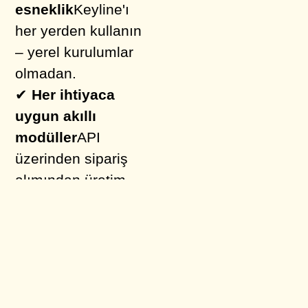
esneklik
Keyline'ı
her yerden kullanın
– yerel kurulumlar
olmadan.
✔
Her ihtiyaca
uygun akıllı
modüller
API
üzerinden sipariş
alımından üretim
kontrolüne kadar.
Şimdi test et:
4 hafta
ücretsiz – kendiniz
görün!
Şimdi tavsiye alın