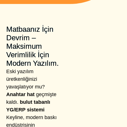
Matbaanız İçin
Devrim –
Maksimum
Verimlilik İçin
Modern Yazılım.
Eski yazılım
üretkenliğinizi
yavaşlatıyor mu?
Anahtar hat
geçmişte
kaldı.
bulut tabanlı
YG/ERP sistemi
Keyline, modern baskı
endüstrisinin