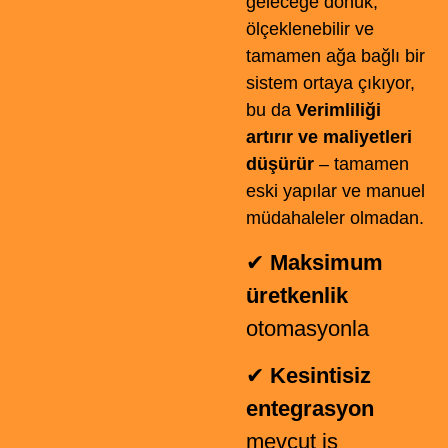
geleceğe dönük,
ölçeklenebilir ve
tamamen ağa bağlı bir
sistem ortaya çıkıyor,
bu da
Verimliliği
artırır ve maliyetleri
düşürür
– tamamen
eski yapılar ve manuel
müdahaleler olmadan.
✔
Maksimum
üretkenlik
otomasyonla
✔
Kesintisiz
entegrasyon
mevcut iş