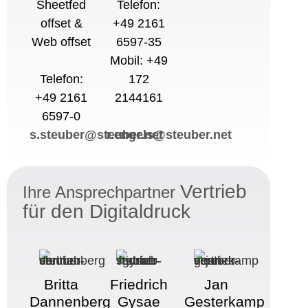
Sheetfed
Telefon:
offset &
+49 2161
Web offset
6597-35
Mobil: +49
Telefon:
172
+49 2161
2144161
6597-0
s.steuber@steuber.net
r.engels@steuber.net
Vertrieb
Ihre Ansprechpartner
für den
Digitaldruck
Britta
Friedrich
Jan
Dannenberg
Gysae
Gesterkamp