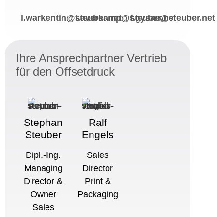
l.warkentin@steuber.net
t.averkamp@steuber.net
f.gysae@steuber.net
Ihre Ansprechpartner Vertrieb
für den Offsetdruck
Stephan
Ralf
Steuber
Engels
Dipl.-Ing.
Sales
Managing
Director
Director &
Print &
Owner
Packaging
Sales