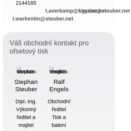
2144165
t.averkamp@steuber.net
f.gysae@steuber.net
l.warkentin@steuber.net
Váš obchodní kontakt pro
ofsetový tisk
Stephan
Ralf
Steuber
Engels
Dipl.-Ing.
Obchodní
Výkonný
ředitel
ředitel a
Tisk a
majitel
balení