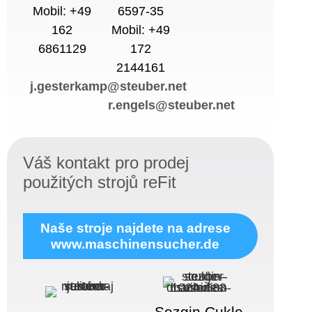
Mobil: +49
6597-35
162
Mobil: +49
6861129
172
2144161
j.gesterkamp@steuber.net
r.engels@steuber.net
Váš kontakt pro prodej
použitých strojů reFit
Naše stroje najdete na adrese
www.maschinensucher.de
Sezgin Cukle