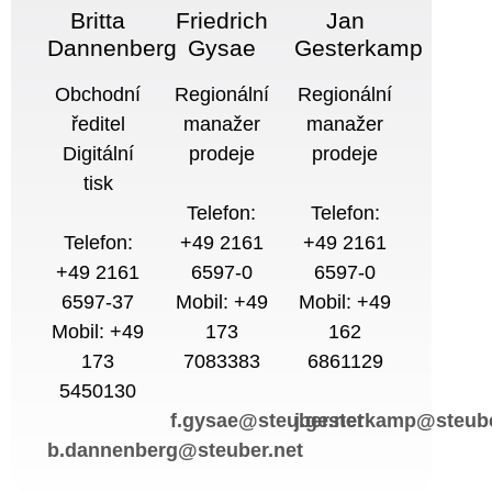
Britta
Friedrich
Jan
Dannenberg
Gysae
Gesterkamp
Obchodní
Regionální
Regionální
ředitel
manažer
manažer
Digitální
prodeje
prodeje
tisk
Telefon:
Telefon:
Telefon:
+49 2161
+49 2161
+49 2161
6597-0
6597-0
6597-37
Mobil: +49
Mobil: +49
Mobil: +49
173
162
173
7083383
6861129
5450130
f.gysae@steuber.net
j.gesterkamp@steube
b.dannenberg@steuber.net