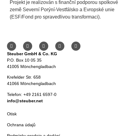
Projekt je realizován s finanční podporou spolkové
země Severní Porýní-Vestfálsko a Evropské unie
(ESF/Fond pro spravedlivou transformaci).
Steuber GmbH & Co. KG
P.O. Box 10 05 35
41005 Mönchengladbach
Krefelder Str. 658
41066 Mönchengladbach
Telefon: +49 2161 6597-0
info@steuber.net
Otisk
Ochrana údajů
Podmínky prodeje a dodání