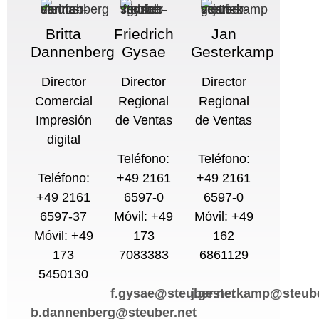
Britta
Friedrich
Jan
Dannenberg
Gysae
Gesterkamp
Director
Director
Director
Comercial
Regional
Regional
Impresión
de Ventas
de Ventas
digital
Teléfono:
Teléfono:
Teléfono:
+49 2161
+49 2161
+49 2161
6597-0
6597-0
6597-37
Móvil: +49
Móvil: +49
Móvil: +49
173
162
173
7083383
6861129
5450130
f.gysae@steuber.net
j.gesterkamp@steube
b.dannenberg@steuber.net