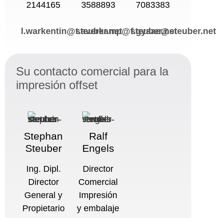
2144165
3588893
7083383
l.warkentin@steuber.net
t.averkamp@steuber.net
f.gysae@steuber.net
Su contacto comercial para la
impresión offset
Stephan
Ralf
Steuber
Engels
Ing. Dipl.
Director
Director
Comercial
General y
Impresión
Propietario
y embalaje