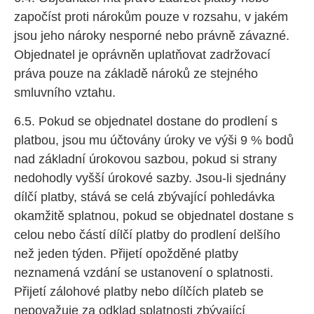
započíst proti nárokům pouze v rozsahu, v jakém
jsou jeho nároky nesporné nebo právně závazné.
Objednatel je oprávněn uplatňovat zadržovací
práva pouze na základě nároků ze stejného
smluvního vztahu.
6.5. Pokud se objednatel dostane do prodlení s
platbou, jsou mu účtovány úroky ve výši 9 % bodů
nad základní úrokovou sazbou, pokud si strany
nedohodly vyšší úrokové sazby. Jsou-li sjednány
dílčí platby, stává se celá zbývající pohledávka
okamžitě splatnou, pokud se objednatel dostane s
celou nebo částí dílčí platby do prodlení delšího
než jeden týden. Přijetí opožděné platby
neznamená vzdání se ustanovení o splatnosti.
Přijetí zálohové platby nebo dílčích plateb se
nepovažuje za odklad splatnosti zbývající