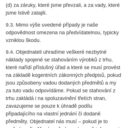
(d) za záruky, které jsme převzali, a za vady, které
jsme lstivě zatajili.
9.3. Mimo výše uvedené případy je naše
odpovědnost omezena na předvídatelnou, typicky
vzniklou škodu.
9.4. Objednateli uhradíme veškeré nezbytné
náklady spojené se stahováním výrobků z trhu,
které nařídí příslušný úřad a které se musí provést
na základě kogentních zákonných předpisů, pokud
jsou způsobeny vadou dodaných předmětů a my
za tuto vadu odpovídáme. Pokud se stahování z
trhu zakládá i na spoluzavinění třetích stran,
zavazujeme se pouze k úhradě podílu
připadajícího na vlastní jednání či dodané
předměty. Objednatel nás musí – pokud je to