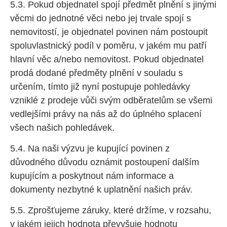
5.3. Pokud objednatel spojí předmět plnění s jinými
věcmi do jednotné věci nebo jej trvale spojí s
nemovitostí, je objednatel povinen nám postoupit
spoluvlastnický podíl v poměru, v jakém mu patří
hlavní věc a/nebo nemovitost. Pokud objednatel
prodá dodané předměty plnění v souladu s
určením, tímto již nyní postupuje pohledávky
vzniklé z prodeje vůči svým odběratelům se všemi
vedlejšími právy na nás až do úplného splacení
všech našich pohledávek.
5.4. Na naši výzvu je kupující povinen z
důvodného důvodu oznámit postoupení dalším
kupujícím a poskytnout nám informace a
dokumenty nezbytné k uplatnění našich práv.
5.5. Zprošťujeme záruky, které držíme, v rozsahu,
v jakém jejich hodnota převyšuje hodnotu