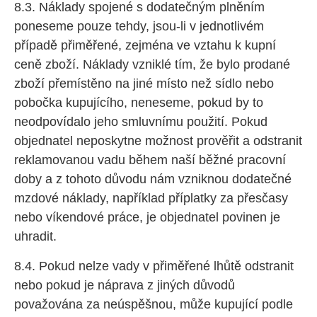
8.3. Náklady spojené s dodatečným plněním
poneseme pouze tehdy, jsou-li v jednotlivém
případě přiměřené, zejména ve vztahu k kupní
ceně zboží. Náklady vzniklé tím, že bylo prodané
zboží přemístěno na jiné místo než sídlo nebo
pobočka kupujícího, neneseme, pokud by to
neodpovídalo jeho smluvnímu použití. Pokud
objednatel neposkytne možnost prověřit a odstranit
reklamovanou vadu během naší běžné pracovní
doby a z tohoto důvodu nám vzniknou dodatečné
mzdové náklady, například příplatky za přesčasy
nebo víkendové práce, je objednatel povinen je
uhradit.
8.4. Pokud nelze vady v přiměřené lhůtě odstranit
nebo pokud je náprava z jiných důvodů
považována za neúspěšnou, může kupující podle