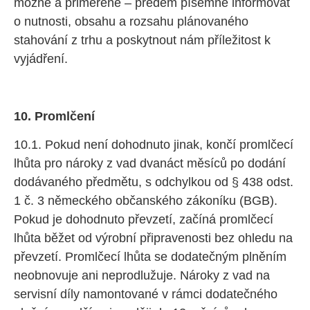
možné a přiměřené – předem písemně informovat
o nutnosti, obsahu a rozsahu plánovaného
stahování z trhu a poskytnout nám příležitost k
vyjádření.
10. Promlčení
10.1. Pokud není dohodnuto jinak, končí promlčecí
lhůta pro nároky z vad dvanáct měsíců po dodání
dodávaného předmětu, s odchylkou od § 438 odst.
1 č. 3 německého občanského zákoníku (BGB).
Pokud je dohodnuto převzetí, začíná promlčecí
lhůta běžet od výrobní připravenosti bez ohledu na
převzetí. Promlčecí lhůta se dodatečným plněním
neobnovuje ani neprodlužuje. Nároky z vad na
servisní díly namontované v rámci dodatečného