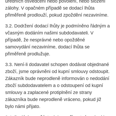
úředních osvědčení nebo povolení, nebo složení
zálohy. V opačném případě se dodací lhůta
přiměřeně prodlouží, pokud zpoždění nezaviníme.
3.2. Dodržení dodací lhůty je podmíněno řádným a
včasným dodáním našimi subdodavateli. V
případě, že nesprávné nebo opožděné
samovydání nezaviníme, dodací lhůta se
přiměřeně prodlužuje.
3.3. Není-li dodavatel schopen dodávat objednané
zboží, jsme oprávněni od kupní smlouvy odstoupit.
Zákazník bude neprodleně informován o nedodání
zboží subdodavatelem a o odstoupení od kupní
smlouvy a zaplacené protiplnění ze strany
zákazníka bude neprodleně vráceno, pokud již
bylo námi přijato.