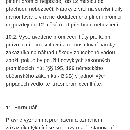
plnění promlčí nejpozději do 12 měsíců od
přechodu nebezpečí. Nároky z vad na servisní díly
namontované v rámci dodatečného plnění promlčí
nejpozději do 12 měsíců od přechodu nebezpečí.
10.2. Výše uvedené promlčecí lhůty pro kupní
právo platí i pro smluvní a mimosmluvní nároky
zákazníka na náhradu škody způsobené vadou
zboží, pokud by použití obvyklých zákonných
promlčecích lhůt (§§ 195, 199 německého
občanského zákoníku - BGB) v jednotlivých
případech vedlo ke kratší promlčecí lhůtě.
11. Formulář
Právně významná prohlášení a oznámení
zákazníka týkající se smlouvy (např. stanovení