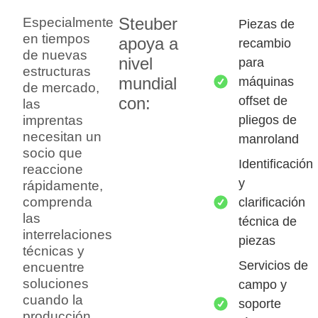
Steuber
Especialmente
Piezas de
en tiempos
apoya a
recambio
de nuevas
nivel
para
estructuras
mundial
máquinas
de mercado,
offset de
con:
las
pliegos de
imprentas
necesitan un
manroland
socio que
Identificación
reaccione
y
rápidamente,
comprenda
clarificación
las
técnica de
interrelaciones
piezas
técnicas y
Servicios de
encuentre
soluciones
campo y
cuando la
soporte
producción,