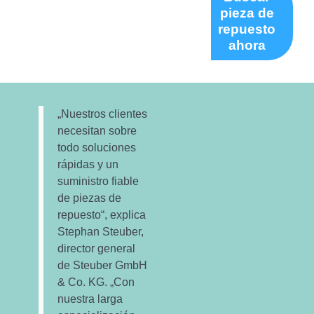
pieza de
repuesto
ahora
„Nuestros clientes
necesitan sobre
todo soluciones
rápidas y un
suministro fiable
de piezas de
repuesto“, explica
Stephan Steuber,
director general
de Steuber GmbH
& Co. KG. „Con
nuestra larga