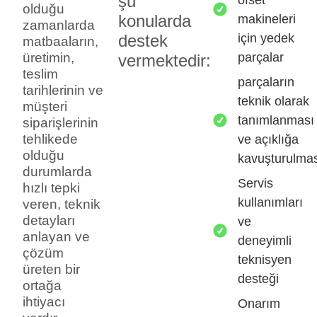
şu
olduğu
konularda
makineleri
zamanlarda
için yedek
destek
matbaaların,
parçalar
üretimin,
vermektedir:
teslim
parçaların
tarihlerinin ve
teknik olarak
müşteri
tanımlanması
siparişlerinin
tehlikede
ve açıklığa
olduğu
kavuşturulma
durumlarda
Servis
hızlı tepki
kullanımları
veren, teknik
detayları
ve
anlayan ve
deneyimli
çözüm
teknisyen
üreten bir
desteği
ortağa
ihtiyacı
Onarım