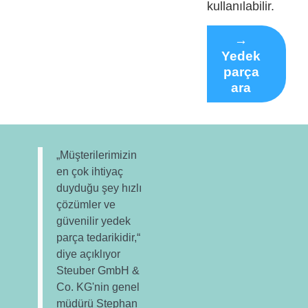
kullanılabilir.
→
Yedek
parça
ara
„Müşterilerimizin
en çok ihtiyaç
duyduğu şey hızlı
çözümler ve
güvenilir yedek
parça tedarikidir,“
diye açıklıyor
Steuber GmbH &
Co. KG'nin genel
müdürü Stephan