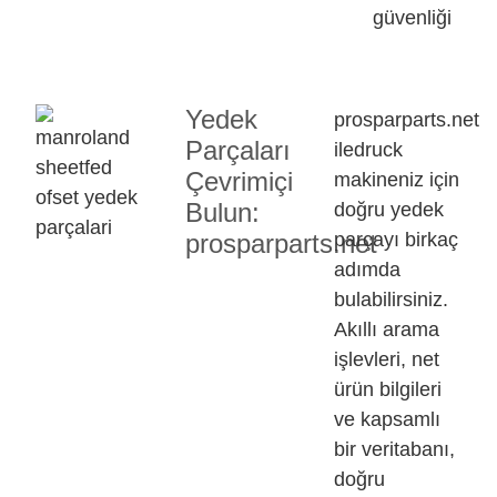
güvenliği
Yedek
prosparparts.net
Parçaları
iledruck
Çevrimiçi
makineniz için
Bulun:
doğru yedek
parçayı birkaç
prosparparts.net
adımda
bulabilirsiniz.
Akıllı arama
işlevleri, net
ürün bilgileri
ve kapsamlı
bir veritabanı,
doğru