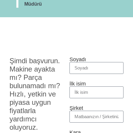
Müdürü
Soyadı
Şimdi başvurun.
Makine ayakta
mı? Parça
İlk isim
bulunamadı mı?
Hızlı, yetkin ve
piyasa uygun
Şirket
fiyatlarla
yardımcı
oluyoruz.
Kara