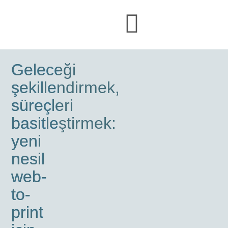
Geleceği
şekillendirmek,
süreçleri
basitleştirmek:
yeni
nesil
web-
to-
print