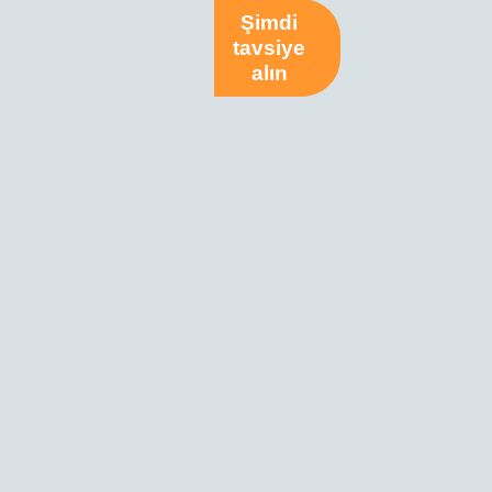
Şimdi
tavsiye
alın