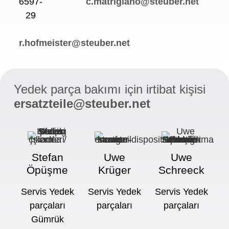
6597-
c.matrigiano@steuber.net
29
r.hofmeister@steuber.net
Yedek parça bakımı için irtibat kişisi
ersatzteile@steuber.net
Stefan
Uwe
Uwe
Öpüşme
Krüger
Schreeck
Servis Yedek
Servis Yedek
Servis Yedek
parçaları
parçaları
parçaları
Gümrük