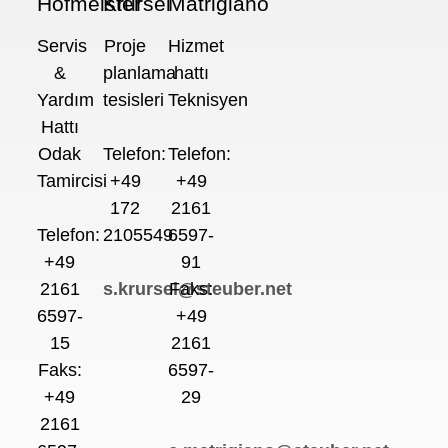
Hofmeister
Krursel
Matrigiano
Servis
Proje
Hizmet
&
planlama
hattı
Yardım
tesisleri
Teknisyen
Hattı
Odak
Telefon:
Telefon:
Tamircisi
+49
+49
172
2161
Telefon:
2105549
6597-
+49
91
2161
s.krursel@steuber.net
Faks:
6597-
+49
15
2161
Faks:
6597-
+49
29
2161