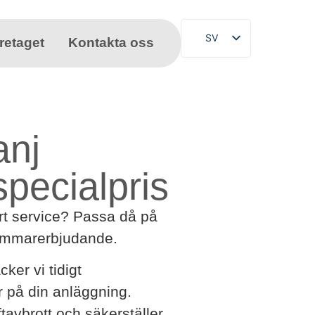
SV
retaget
Kontakta oss
DE
EN
FR
NL
nj
PL
 specialpris
ES
CS
t service? Passa då på
TR
sommarerbjudande.
PT
er vi tidigt
r på din anläggning.
avbrott och säkerställer