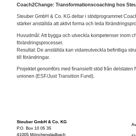
Coach2Change: Transformationscoaching hos Ste
Steuber GmbH & Co. KG deltar i stödprogrammet Coac
stärker anställda att aktivt forma och leda förändringsp
Huvudmål: Att bygga och utveckla kompetenser inom cha
förändringsprocesser.
Resultat: De anställda kan vidareutveckla befintliga struk
till förändringar.
Projektet genomförs med finansiellt stöd från delstate
unionen (ESF/Just Transition Fund).
Steuber GmbH & Co. KG
Av
P.O. Box 10 05 35
41005 Mönchengladbach