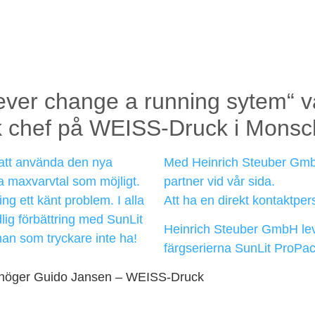
ever change a running sytem“ vå
k chef på WEISS-Druck i Monsc
Med Heinrich Steuber GmbH
att använda den nya
partner vid vår sida.
ära maxvarvtal som möjligt.
Att ha en direkt kontaktpers
ng ett känt problem. I alla
lig förbättring med SunLit
Heinrich Steuber GmbH leve
man som tryckare inte ha!
färgserierna SunLit ProPace
to höger Guido Jansen – WEISS-Druck