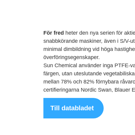
För fred
heter den nya serien för aktieu
snabbkörande maskiner, även i S/V-utsk
minimal dimbildning vid höga hastighe
överföringsegenskaper.
Sun Chemical använder inga PTFE-vaxe
färgen, utan uteslutande vegetabiliska
mellan 78% och 82% förnybara råvaror
certifieringarna Nordic Swan, Blauer
Till databladet