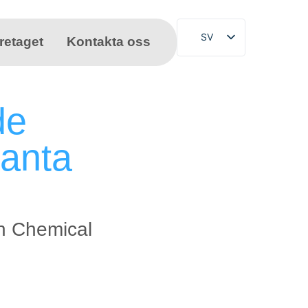
SV
retaget
Kontakta oss
DE
EN
FR
de
NL
 anta
PL
ES
CS
TR
un Chemical
PT