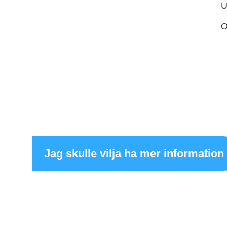
U
O
Kontakta oss, vårt servicetea
alla dina installationsfrågor.
Jag skulle vilja ha mer information