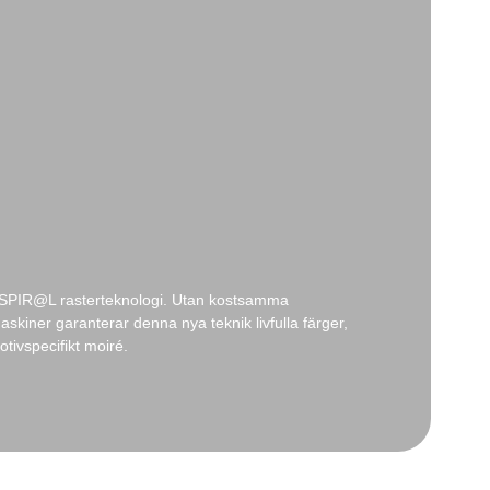
a SPIR@L rasterteknologi. Utan kostsamma
skiner garanterar denna nya teknik livfulla färger,
tivspecifikt moiré.