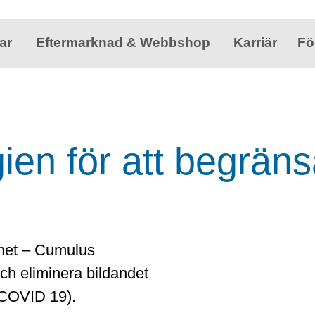
ar
Eftermarknad & Webbshop
Karriär
Fö
ien för att begrän
het – Cumulus
och eliminera bildandet
 COVID 19).