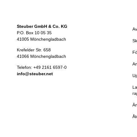
Steuber GmbH & Co. KG
Av
P.O. Box 10 05 35
41005 Mönchengladbach
Sk
Krefelder Str. 658
Fö
41066 Mönchengladbach
An
Telefon: +49 2161 6597-0
info@steuber.net
U
La
ra
Än
Åt