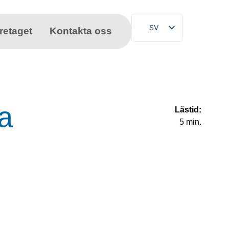
SV
retaget
Kontakta oss
DE
EN
FR
NL
sa
Lästid:
PL
5 min.
ES
CS
TR
PT