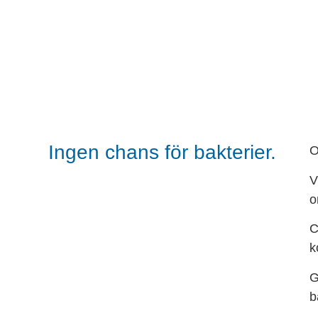
Ingen chans för bakterier.
O
V
o
C
k
G
b