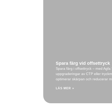
Spara färg vid offsettryck
Spara färg i offsettryck – med Agf
uppgraderingar av CTP eller tryckma
optimerar skärpan och reducerar mo
LÄS MER »