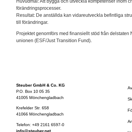
Huvudmål: Att bygga och utveckla kompetenser inom cha
förändringsprocesser.
Resultat: De anställda kan vidareutveckla befintliga struk
till förändringar.
Projektet genomförs med finansiellt stöd från delstate
unionen (ESF/Just Transition Fund).
Steuber GmbH & Co. KG
Av
P.O. Box 10 05 35
41005 Mönchengladbach
Sk
Krefelder Str. 658
Fö
41066 Mönchengladbach
An
Telefon: +49 2161 6597-0
info@steuber.net