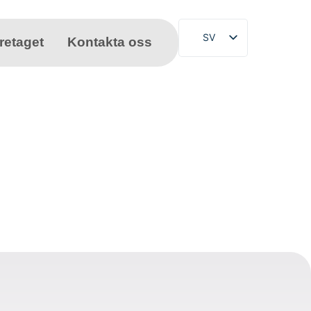
SV
retaget
Kontakta oss
DE
EN
FR
NL
PL
ES
CS
TR
PT