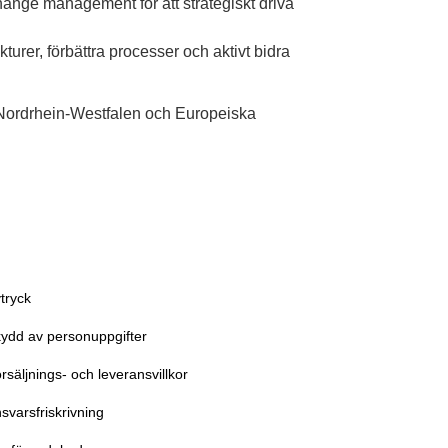
nge management för att strategiskt driva
turer, förbättra processer och aktivt bidra
n Nordrhein-Westfalen och Europeiska
tryck
ydd av personuppgifter
rsäljnings- och leveransvillkor
svarsfriskrivning