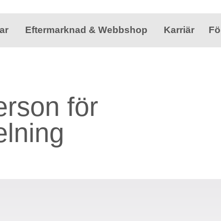
ar
Eftermarknad & Webbshop
Karriär
Fö
erson för
lning